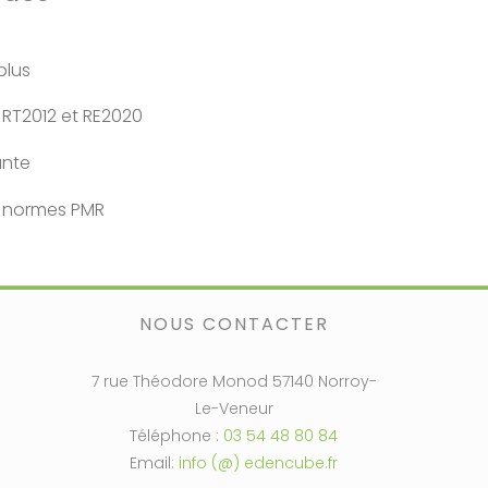
plus
 RT2012 et RE2020
nte
x normes PMR
NOUS CONTACTER
7 rue Théodore Monod 57140 Norroy-
Le-Veneur
Téléphone :
03 54 48 80 84
Email:
info (@) edencube.fr