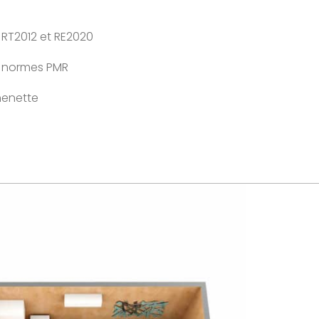
 RT2012 et RE2020
x normes PMR
henette