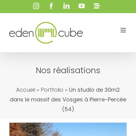
Passer
Instagram
Facebook
LinkedIn
YouTube
Personna
au
contenu
Nos réalisations
Accueil
»
Portfolio
»
Un studio de 30m2
dans le massif des Vosges à Pierre-Percée
(54)