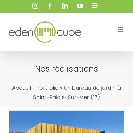
Passer
Instagram
Facebook
LinkedIn
YouTube
Personna
au
contenu
Nos réalisations
Accueil
»
Portfolio
»
Un bureau de jardin à
Saint-Palais-Sur-Mer (17)