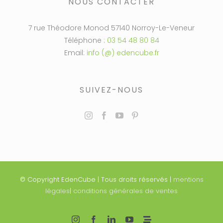
NOUS CONTACTER
7 rue Théodore Monod 57140 Norroy-Le-Veneur
Téléphone :
03 54 48 80 84
Email:
info (@) edencube.fr
SUIVEZ-NOUS
© Copyright EdenCube | Tous droits réservés |
mentions
légales
|
conditions générales de ventes
Instagram
Facebook
LinkedIn
YouTube
Personnaliser