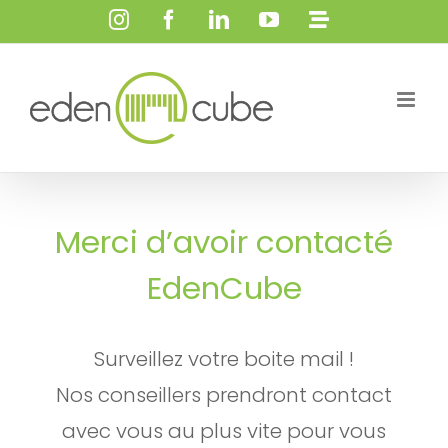
Passer
Instagram
Facebook
LinkedIn
YouTube
Personna
au
contenu
Merci d’avoir contacté
EdenCube
Surveillez votre boite mail !
Nos conseillers prendront contact
avec vous au plus vite pour vous